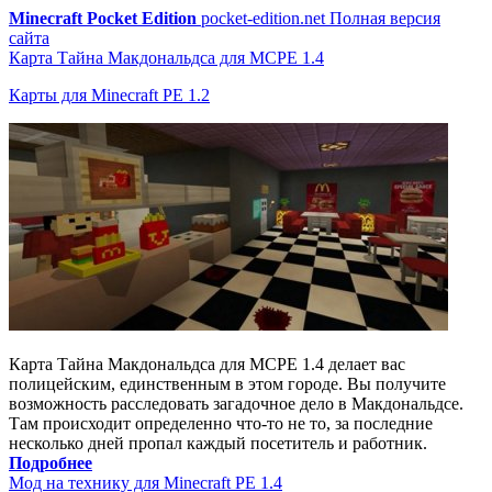
Minecraft Pocket Edition
pocket-edition.net
Полная версия
сайта
Карта Тайна Макдональдса для MCPE 1.4
Карты для Minecraft PE 1.2
Карта Тайна Макдональдса для MCPE 1.4 делает вас
полицейским, единственным в этом городе. Вы получите
возможность расследовать загадочное дело в Макдональдсе.
Там происходит определенно что-то не то, за последние
несколько дней пропал каждый посетитель и работник.
Подробнее
Мод на технику для Minecraft PE 1.4