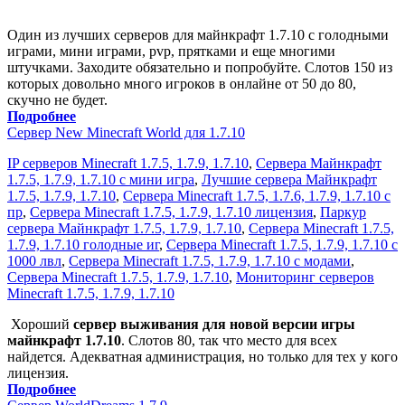
Один из лучших серверов для майнкрафт 1.7.10 с голодными
играми, мини играми, pvp, прятками и еще многими
штучками. Заходите обязательно и попробуйте. Слотов 150 из
которых довольно много игроков в онлайне от 50 до 80,
скучно не будет.
Подробнее
Сервер New Minecraft World для 1.7.10
IP серверов Minecraft 1.7.5, 1.7.9, 1.7.10
,
Сервера Майнкрафт
1.7.5, 1.7.9, 1.7.10 с мини игра
,
Лучшие сервера Майнкрафт
1.7.5, 1.7.9, 1.7.10
,
Сервера Minecraft 1.7.5, 1.7.6, 1.7.9, 1.7.10 с
пр
,
Сервера Minecraft 1.7.5, 1.7.9, 1.7.10 лицензия
,
Паркур
сервера Майнкрафт 1.7.5, 1.7.9, 1.7.10
,
Сервера Minecraft 1.7.5,
1.7.9, 1.7.10 голодные иг
,
Сервера Minecraft 1.7.5, 1.7.9, 1.7.10 с
1000 лвл
,
Сервера Minecraft 1.7.5, 1.7.9, 1.7.10 с модами
,
Сервера Minecraft 1.7.5, 1.7.9, 1.7.10
,
Мониторинг серверов
Minecraft 1.7.5, 1.7.9, 1.7.10
Хороший
сервер выживания для новой версии игры
майнкрафт 1.7.10
. Слотов 80, так что место для всех
найдется. Адекватная администрация, но только для тех у кого
лицензия.
Подробнее