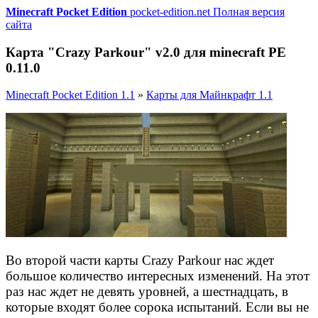
Minecraft Pocket Edition
pocket-edition.net
Полная версия
сайта
Карта "Crazy Parkour" v2.0 для minecraft PE
0.11.0
Minecraft Pocket Edition 1.1
»
Карты для Майнкрафт 1.1
Во второй части карты Crazy Parkour нас ждет
большое количество интересных изменений. На этот
раз нас ждет не девять уровней, а шестнадцать, в
которые входят более сорока испытаний. Если вы не