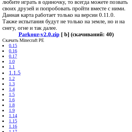
любите играть в одиночку, то всегда можете позвать
своих друзей и попробовать пройти вместе с ними.
Данная карта работает только на версии 0.11.0.
Также испытания будут не только на земле, но и на
снегу, огне и так далее.
Parkour-v2.0.zip
[ b] (cкачиваний: 40)
Скачать Minecraft PE
0.15
0.16
0.17
1.0
1.1
1.1.5
1.2
1.3
1.4
1.5
1.6
1.8
1.9
1.14
1.15
1.16
1.17