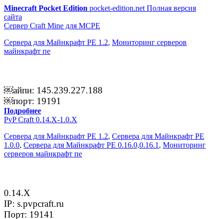
Minecraft Pocket Edition
pocket-edition.net
Полная версия
сайта
Сервер Craft Mine для MCPE
Сервера для Майнкрафт PE 1.2
,
Мониторинг серверов
майнкрафт пе
￼айпи: 145.239.227.188
￼порт: 19191
Подробнее
PvP Сraft 0.14.X-1.0.Х
Сервера для Майнкрафт PE 1.2
,
Сервера для Майнкрафт PE
1.0.0
,
Сервера для Майнкрафт PE 0.16.0,0.16.1
,
Мониторинг
серверов майнкрафт пе
0.14.Х
IP: s.pvpcraft.ru
Порт: 19141