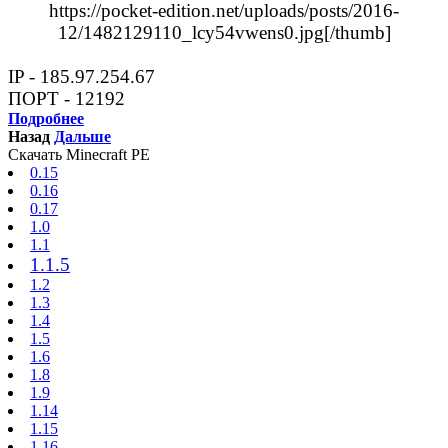
https://pocket-edition.net/uploads/posts/2016-
12/1482129110_lcy54vwens0.jpg[/thumb]
IP - 185.97.254.67
ПОРТ - 12192
Подробнее
Назад
Дальше
Скачать Minecraft PE
0.15
0.16
0.17
1.0
1.1
1.1.5
1.2
1.3
1.4
1.5
1.6
1.8
1.9
1.14
1.15
1.16