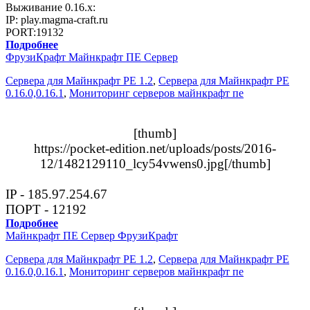
Выживание 0.16.х:
IP: play.magma-craft.ru
PORT:19132
Подробнее
ФрузиКрафт Майнкрафт ПЕ Сервер
Сервера для Майнкрафт PE 1.2
,
Сервера для Майнкрафт PE
0.16.0,0.16.1
,
Мониторинг серверов майнкрафт пе
[thumb]
https://pocket-edition.net/uploads/posts/2016-
12/1482129110_lcy54vwens0.jpg[/thumb]
IP - 185.97.254.67
ПОРТ - 12192
Подробнее
Майнкрафт ПЕ Сервер ФрузиКрафт
Сервера для Майнкрафт PE 1.2
,
Сервера для Майнкрафт PE
0.16.0,0.16.1
,
Мониторинг серверов майнкрафт пе