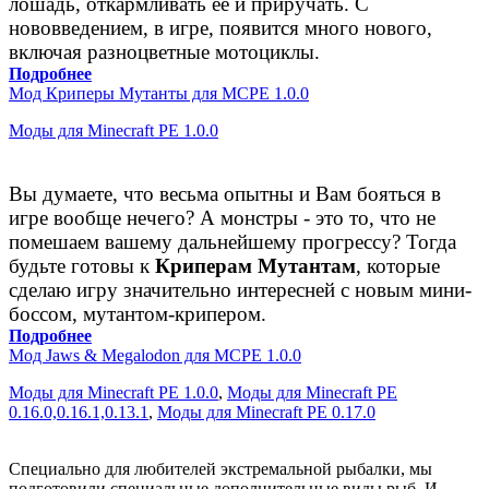
лошадь, откармливать ее и приручать. С
нововведением, в игре, появится много нового,
включая разноцветные мотоциклы.
Подробнее
Мод Криперы Мутанты для MCPE 1.0.0
Моды для Minecraft PE 1.0.0
Вы думаете, что весьма опытны и Вам бояться в
игре вообще нечего? А монстры - это то, что не
помешаем вашему дальнейшему прогрессу? Тогда
будьте готовы к
Криперам Мутантам
, которые
сделаю игру значительно интересней с новым мини-
боссом, мутантом-крипером.
Подробнее
Мод Jaws & Megalodon для MCPE 1.0.0
Моды для Minecraft PE 1.0.0
,
Моды для Minecraft PE
0.16.0,0.16.1,0.13.1
,
Моды для Minecraft PE 0.17.0
Специально для любителей экстремальной рыбалки, мы
подготовили специальные дополнительные виды рыб. И