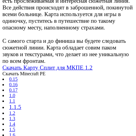
есть прослеживаемая и интересная сюжетная линия.
Все действия происходят в заброшенной, покинутой
всеми больнице. Карта используется для игры в
одиночку, пуститесь в путешествие по такому
опасному месту, наполненному страхами.
С самого старта и до финиша вы будете следовать
сюжетной линии. Карта обладает совим паком
звуков и текстурами, что делает из нее уникальную
по всем фронтам.
Скачать Карту Сплит для МКПЕ 1.2
Скачать Minecraft PE
0.15
0.16
0.17
1.0
1.1
1.1.5
1.2
1.3
1.4
1.5
1.6