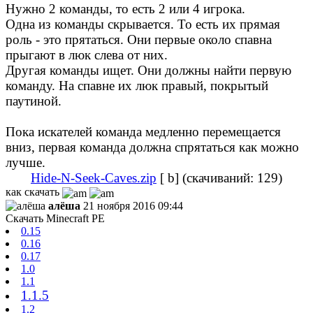
Нужно 2 команды, то есть 2 или 4 игрока.
Одна из команды скрывается. То есть их прямая
роль - это прятаться. Они первые около спавна
прыгают в люк слева от них.
Другая команды ищет. Они должны найти первую
команду. На спавне их люк правый, покрытый
паутиной.
Пока искателей команда медленно перемещается
вниз, первая команда должна спрятаться как можно
лучше.
Hide-N-Seek-Caves.zip
[ b] (cкачиваний: 129)
как скачать
алёша
21 ноября 2016 09:44
Скачать Minecraft PE
0.15
0.16
0.17
1.0
1.1
1.1.5
1.2