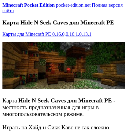
Minecraft Pocket Edition
pocket-edition.net
Полная версия
сайта
Карта Hide N Seek Caves для Minecraft PE
Карты для Minecraft PE 0.16.0,0.16.1,0.13.1
Карта
Hide N Seek Caves для Minecraft PE
-
местность предназначенная для игры в
многопользовательском режиме.
Играть на Хайд н Сикк Кавс не так сложно.