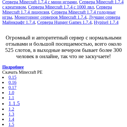
Сервера Minecraft 1.7.4 с мини играми
,
Сервера Minecraft 1.7.4
с креативом
,
Сервера Minecraft 1.7.4 с 1000 лвл
,
Сервера
Minecraft 1.7.4 лицензия
,
Сервера Minecraft 1.7.4 голодные
игры
,
Мониторинг серверов Minecraft 1.7.4
,
Лучшие сервера
Майнкрафт 1.7.4
,
Сервера Hunger Games 1.7.4
,
Hypixel 1.7.4
Огромный и авторитетный сервер с нормальными
отзывами и большой посещаемостью, всего около
525 слотов, в выходные вечером бывает более 300
человек в онлайне, так что не заскучаете!
Подробнее
Скачать Minecraft PE
0.15
0.16
0.17
1.0
1.1
1.1.5
1.2
1.3
1.4
1.5