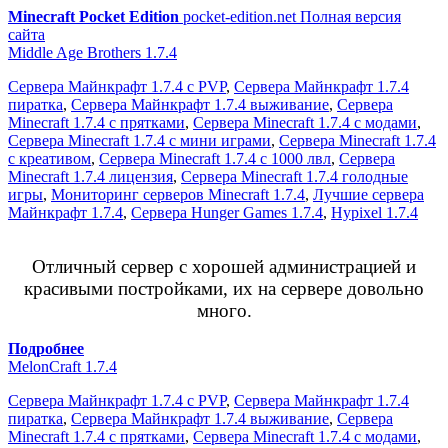
Minecraft Pocket Edition
pocket-edition.net
Полная версия
сайта
Middle Age Brothers 1.7.4
Сервера Майнкрафт 1.7.4 с PVP
,
Сервера Майнкрафт 1.7.4
пиратка
,
Сервера Майнкрафт 1.7.4 выживание
,
Сервера
Minecraft 1.7.4 с прятками
,
Сервера Minecraft 1.7.4 с модами
,
Сервера Minecraft 1.7.4 с мини играми
,
Сервера Minecraft 1.7.4
с креативом
,
Сервера Minecraft 1.7.4 с 1000 лвл
,
Сервера
Minecraft 1.7.4 лицензия
,
Сервера Minecraft 1.7.4 голодные
игры
,
Мониторинг серверов Minecraft 1.7.4
,
Лучшие сервера
Майнкрафт 1.7.4
,
Сервера Hunger Games 1.7.4
,
Hypixel 1.7.4
Отличный сервер с хорошей администрацией и
красивыми постройками, их на сервере довольно
много.
Подробнее
MelonCraft 1.7.4
Сервера Майнкрафт 1.7.4 с PVP
,
Сервера Майнкрафт 1.7.4
пиратка
,
Сервера Майнкрафт 1.7.4 выживание
,
Сервера
Minecraft 1.7.4 с прятками
,
Сервера Minecraft 1.7.4 с модами
,